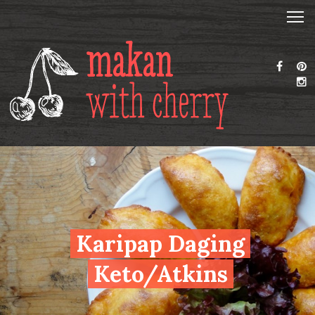
Karipap Daging
Keto/Atkins