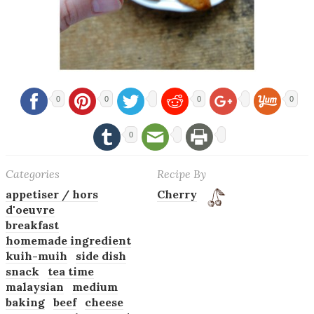
0
0
0
0
0
Categories
Recipe By
appetiser / hors
Cherry
d'oeuvre
breakfast
homemade ingredient
kuih-muih
side dish
snack
tea time
malaysian
medium
baking
beef
cheese