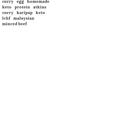
curry
egg
homemade
keto
protein
atkins
curry
karipap
keto
lchf
malaysian
minced beef