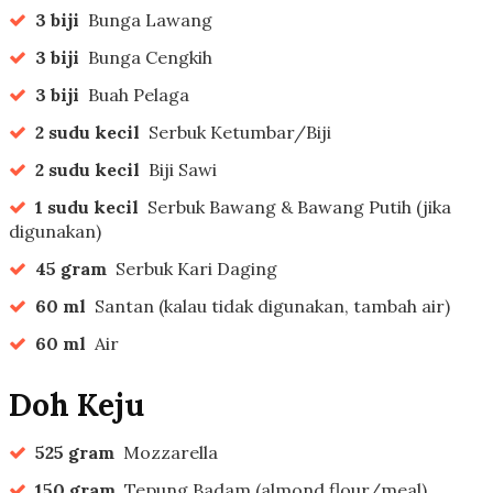
3 biji
Bunga Lawang
3 biji
Bunga Cengkih
3 biji
Buah Pelaga
2 sudu kecil
Serbuk Ketumbar/Biji
2 sudu kecil
Biji Sawi
1 sudu kecil
Serbuk Bawang & Bawang Putih (jika
digunakan)
45 gram
Serbuk Kari Daging
60 ml
Santan (kalau tidak digunakan, tambah air)
60 ml
Air
Doh Keju
525 gram
Mozzarella
150 gram
Tepung Badam (almond flour/meal)