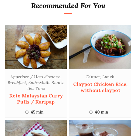
Recommended For You
Appetiser / Hors d'oeuvre
,
Dinner
,
Lunch
Breakfast
,
Kuih-Muih
,
Snack
,
Claypot Chicken Rice,
Tea Time
without claypot
Keto Malaysian Curry
Puffs / Karipap
45
min
40
min