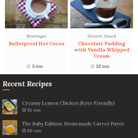
Beverages
Dessert
,
Snack
Bulletproof Hot Cocoa
Chocolate Pudding
with Vanilla Whipped
Cream
5
min
22
min
Recent Recipes
Creamy Lemon Chicken (Keto Friendly)
35
min
The Baby Edition: Homemade Carrot Purée
30
min