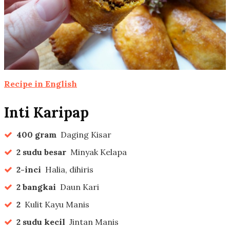
Recipe in English
Inti Karipap
400 gram
Daging Kisar
2 sudu besar
Minyak Kelapa
2-inci
Halia, dihiris
2 bangkai
Daun Kari
2
Kulit Kayu Manis
2 sudu kecil
Jintan Manis